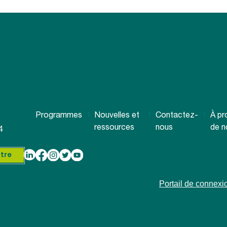
Programmes
Nouvelles et
Contactez-
À pr
ressources
nous
de n
4
tre
Portail de connex