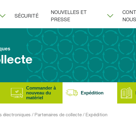
NOUVELLES ET
CONT
SÉCURITÉ
PRESSE
NOU
iques
llecte
Commander à
nouveau du
Expédition
matériel
s électroniques
/
Partenaires de collecte
/
Expédition