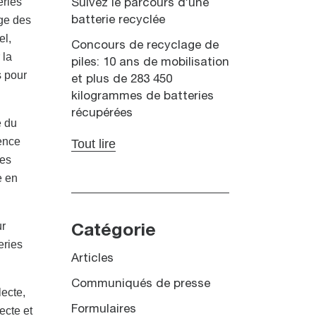
eries
Suivez le parcours d’une
ge des
batterie recyclée
el,
Concours de recyclage de
 la
piles: 10 ans de mobilisation
s pour
et plus de 283 450
kilogrammes de batteries
récupérées
e du
ience
Tout lire
les
e en
ur
Catégorie
eries
Articles
Communiqués de presse
lecte,
Formulaires
ecte et