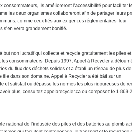
 consommateurs, ils amélioreront l’accessibilité pour faciliter l
omme les deux organismes collaboreront afin de partager leurs pr
ommuns, comme ceux liés aux exigences réglementaires, leur
s s’en verra grandement bonifié.
ut non lucratif qui collecte et recycle gratuitement les piles et
s et les consommateurs. Depuis 1997, Appel à Recycler a détourn
ries du flux des déchets solides et a établi un réseau de plus de
 file dans son domaine, Appel à Recycler a été bâti sur un
e et satisfait ou dépasse les normes les plus rigoureuses de r
 savoir plus, consultez appelarecycler.ca ou composez le 1-868-
e national de l’industrie des piles et des batteries au plomb ac
rammes qui facilitent l’entreposage, le transport et le recyclage 