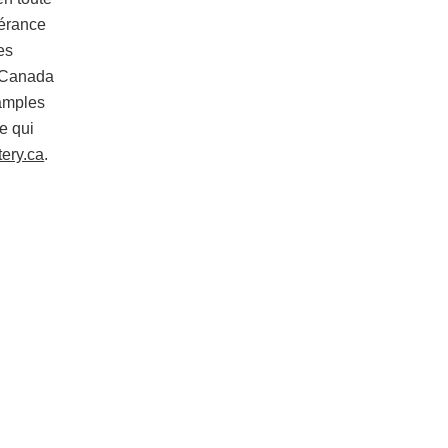
gérance
es
u Canada
 amples
e qui
ery.ca
.