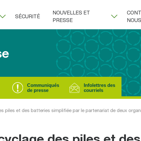
NOUVELLES ET
CONT
SÉCURITÉ
PRESSE
NOU
se
Communiqués
Infolettres des
de presse
courriels
s piles et des batteries simplifiée par le partenariat de deux orga
cyclage des piles et des