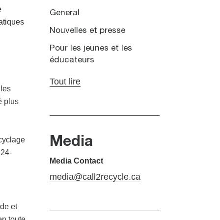
e
General
atiques
Nouvelles et presse
Pour les jeunes et les
éducateurs
Tout lire
 les
é plus
ecyclage
Media
224-
Media Contact
media@call2recycle.ca
ide et
en toute