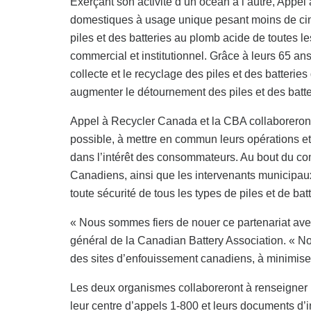
Exerçant son activité d’un océan à l’autre, Appel
domestiques à usage unique pesant moins de cin
piles et des batteries au plomb acide de toutes le
commercial et institutionnel. Grâce à leurs 65 a
collecte et le recyclage des piles et des batteri
augmenter le détournement des piles et des batt
Appel à Recycler Canada et la CBA collaboreron
possible, à mettre en commun leurs opérations et l
dans l’intérêt des consommateurs. Au bout du co
Canadiens, ainsi que les intervenants municipaux,
toute sécurité de tous les types de piles et de batt
« Nous sommes fiers de nouer ce partenariat ave
général de la Canadian Battery Association. « Nou
des sites d’enfouissement canadiens, à minimiser 
Les deux organismes collaboreront à renseigner 
leur centre d’appels 1-800 et leurs documents d’i