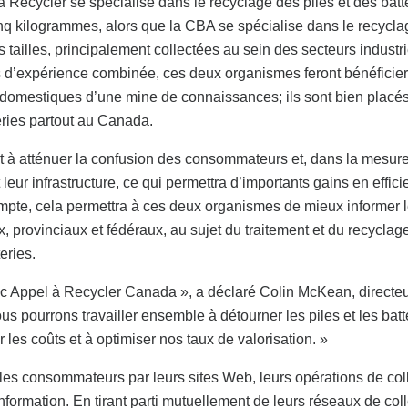
 à Recycler se spécialise dans le recyclage des piles et des batt
q kilogrammes, alors que la CBA se spécialise dans le recycla
s tailles, principalement collectées au sein des secteurs industri
ns d’expérience combinée, ces deux organismes feront bénéficier
es domestiques d’une mine de connaissances; ils sont bien placé
eries partout au Canada.
t à atténuer la confusion des consommateurs et, dans la mesur
eur infrastructure, ce qui permettra d’importants gains en effic
mpte, cela permettra à ces deux organismes de mieux informer 
 provinciaux et fédéraux, au sujet du traitement et du recyclag
eries.
c Appel à Recycler Canada », a déclaré Colin McKean, directe
s pourrons travailler ensemble à détourner les piles et les batt
les coûts et à optimiser nos taux de valorisation. »
les consommateurs par leurs sites Web, leurs opérations de col
nformation. En tirant parti mutuellement de leurs réseaux de coll