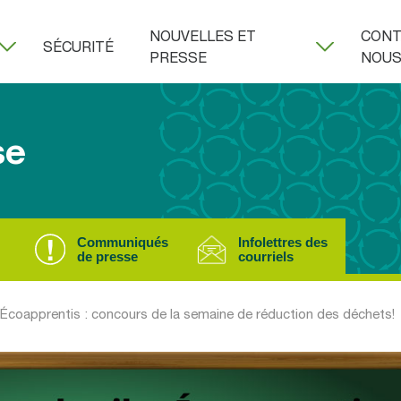
NOUVELLES ET
CONT
SÉCURITÉ
PRESSE
NOU
se
Communiqués
Infolettres des
de presse
courriels
 Écoapprentis : concours de la semaine de réduction des déchets!