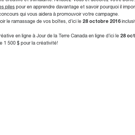
te créative et stimulante. Amusez-vous et décorez votre boîte
es piles
pour en apprendre davantage et savoir pourquoi il impo
du concours qui vous aidera à promouvoir votre campagne.
ir le ramassage de vos boîtes, d’ici le
28 octobre 2016
inclus
ive en ligne à Jour de la Terre Canada en ligne d’ici le
28 oc
 1 500 $ pour la créativité!