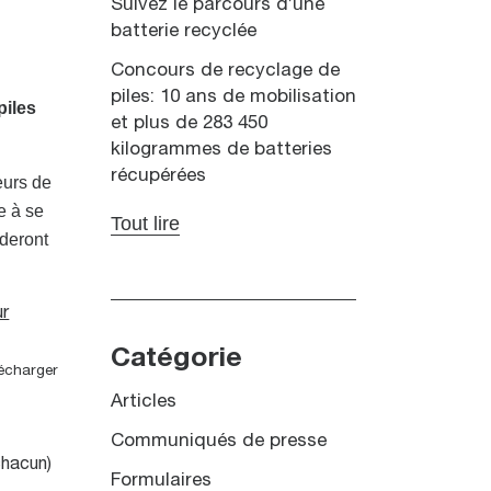
Suivez le parcours d’une
batterie recyclée
Concours de recyclage de
piles: 10 ans de mobilisation
piles
et plus de 283 450
kilogrammes de batteries
récupérées
eurs de
e à se
Tout lire
ideront
Catégorie
lécharger
Articles
Communiqués de presse
chacun)
Formulaires