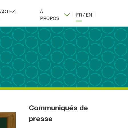
ACTEZ-
À
FR
/
EN
S
PROPOS
Communiqués de
presse