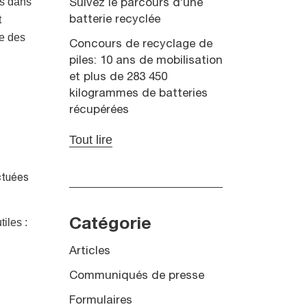
es dans
Suivez le parcours d’une
t
batterie recyclée
te des
Concours de recyclage de
piles: 10 ans de mobilisation
et plus de 283 450
kilogrammes de batteries
récupérées
Tout lire
ctuées
iles :
Catégorie
Articles
Communiqués de presse
Formulaires