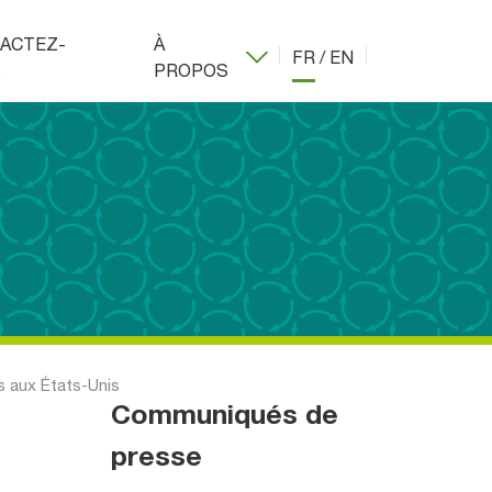
ACTEZ-
À
FR
/
EN
S
PROPOS
s aux États-Unis
Communiqués de
presse