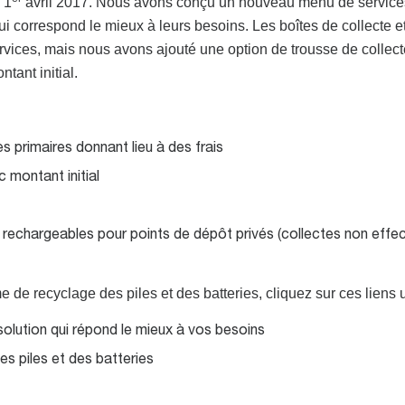
 1
avril 2017. Nous avons conçu un nouveau menu de servic
ui correspond le mieux à leurs besoins. Les boîtes de collecte e
services, mais nous avons ajouté une option de trousse de collec
tant initial.
s primaires donnant lieu à des frais
 montant initial
s rechargeables pour points de dépôt privés (collectes non effe
de recyclage des piles et des batteries, cliquez sur ces liens ut
solution qui répond le mieux à vos besoins
es piles et des batteries