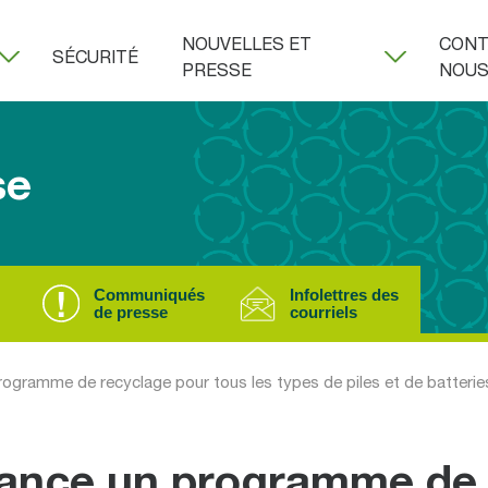
NOUVELLES ET
CONT
SÉCURITÉ
PRESSE
NOU
se
Communiqués
Infolettres des
de presse
courriels
rogramme de recyclage pour tous les types de piles et de batterie
 lance un programme de