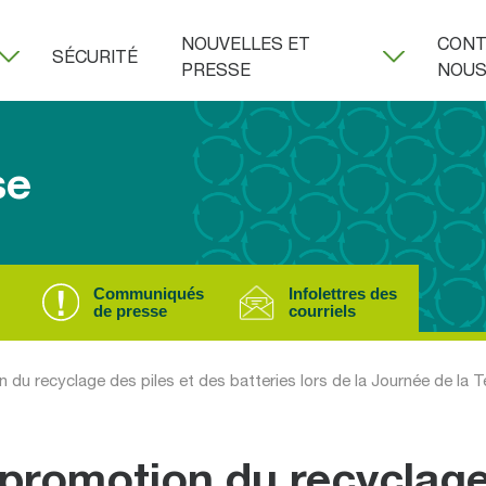
NOUVELLES ET
CONT
SÉCURITÉ
PRESSE
NOU
se
Communiqués
Infolettres des
de presse
courriels
u recyclage des piles et des batteries lors de la Journée de la T
promotion du recyclag