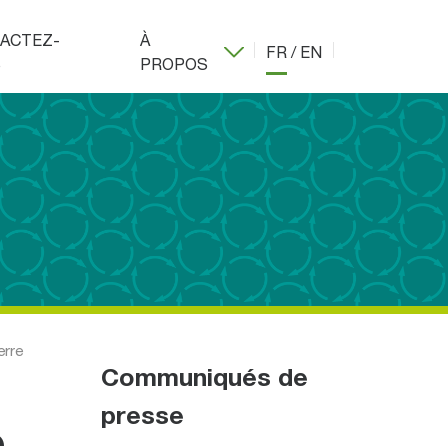
ACTEZ-
À
FR
/
EN
S
PROPOS
erre
Communiqués de
presse
e