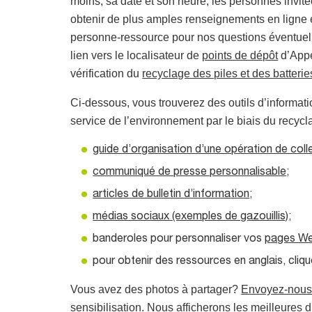
moins, sa date et son heure, les personnes invitée
obtenir de plus amples renseignements en ligne et
personne-ressource pour nos questions éventuell
lien vers le localisateur de
points de dépôt
d’Appe
vérification du
recyclage des piles et des batterie
Ci-dessous, vous trouverez des outils d’inform
service de l’environnement par le biais du recycla
guide d’organisation d’une opération de coll
communiqué de presse personnalisable
;
articles de bulletin d’information
;
médias sociaux (exemples de gazouillis)
;
banderoles pour personnaliser vos
pages W
pour obtenir des ressources en anglais, cliq
Vous avez des photos à partager?
Envoyez-nous 
sensibilisation. Nous afficherons les meilleures 