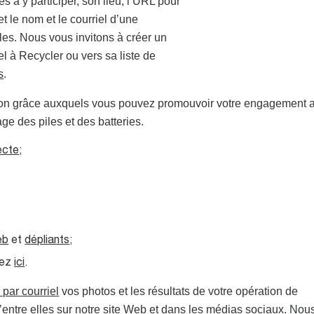
s à y participer, son lieu, l’URL pour
 le nom et le courriel d’une
es. Nous vous invitons à créer un
l à Recycler ou vers sa liste de
s
.
ation grâce auxquels vous pouvez promouvoir votre engagement 
ge des piles et des batteries.
ecte
;
eb
et
dépliants
;
uez
ici
.
par courriel
vos photos et les résultats de votre opération de
d’entre elles sur notre site Web et dans les médias sociaux. Nou