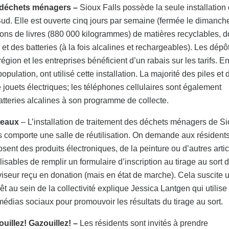
s déchets ménagers –
Sioux Falls possède la seule installation
d. Elle est ouverte cinq jours par semaine (fermée le dimanche
llions de livres (880 000 kilogrammes) de matières recyclables, 
 et des batteries (à la fois alcalines et rechargeables). Les dépô
égion et les entreprises bénéficient d’un rabais sur les tarifs. E
pulation, ont utilisé cette installation. La majorité des piles et 
e jouets électriques; les téléphones cellulaires sont également
s batteries alcalines à son programme de collecte.
deaux
– L’installation de traitement des déchets ménagers de S
s comporte une salle de réutilisation. On demande aux résidents
sent des produits électroniques, de la peinture ou d’autres arti
ilisables de remplir un formulaire d’inscription au tirage au sort 
viseur reçu en donation (mais en état de marche). Cela suscite 
rêt au sein de la collectivité explique Jessica Lantgen qui utilise
médias sociaux pour promouvoir les résultats du tirage au sort.
uillez! Gazouillez! –
Les résidents sont invités à prendre