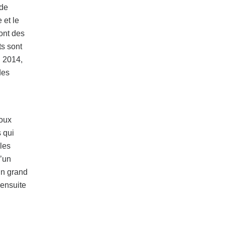
 de
 et le
dont des
ts sont
n 2014,
des
ioux
 qui
cles
d’un
un grand
 ensuite