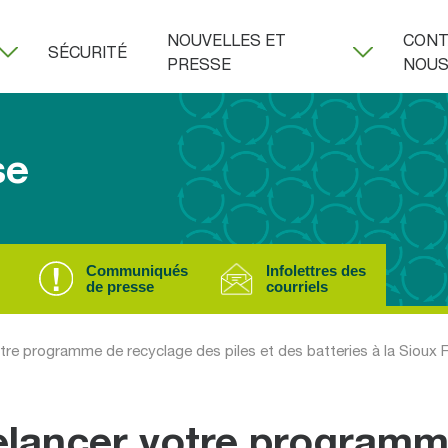
NOUVELLES ET
CONT
SÉCURITÉ
PRESSE
NOU
se
Communiqués
Infolettres des
de presse
courriels
re programme de recyclage des piles et des batteries à la Sioux F
elancer votre program