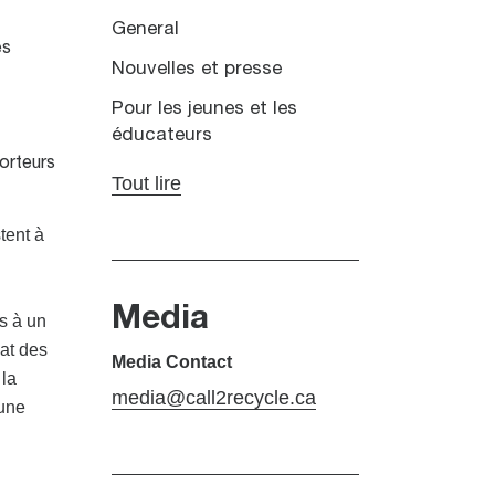
General
es
Nouvelles et presse
Pour les jeunes et les
éducateurs
porteurs
Tout lire
tent à
Media
rs à un
at des
Media Contact
 la
media@call2recycle.ca
 une