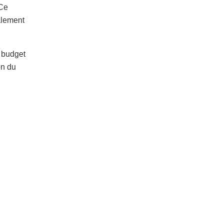
 Ce
alement
n budget
on du