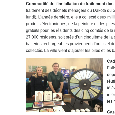
Commodité de l’installation de traitement de
traitement des déchets ménagers du Dakota du Su
lundi). L’année dernière, elle a collecté deux mi
produits électroniques, de la peinture et des piles
gratuits pour les résidents des cinq comtés de la r
27 000 résidents, soit près d’un cinquième de la po
batteries rechargeables proviennent d’outils et d
collectés. La ville vient d’ajouter les piles et le
Ca
Fall
dépo
réut
télé
inté
les 
Gazo