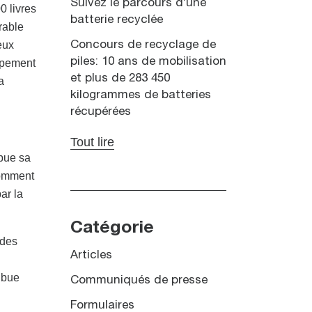
Suivez le parcours d’une
0 livres
batterie recyclée
rable
eux
Concours de recyclage de
piles: 10 ans de mobilisation
oppement
et plus de 283 450
a
kilogrammes de batteries
récupérées
Tout lire
ibue sa
 comment
ar la
Catégorie
 des
Articles
ribue
Communiqués de presse
n
Formulaires