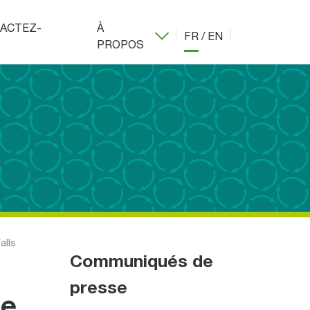
ACTEZ-
À
FR
/
EN
S
PROPOS
alls
Communiqués de
presse
me