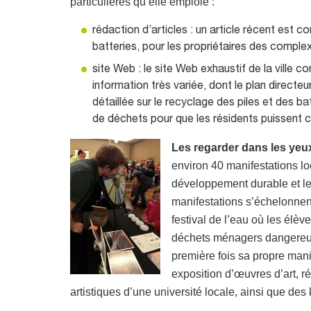
particulières qu’elle emploie :
rédaction d’articles : un article récent est 
batteries, pour les propriétaires des comple
site Web : le site Web exhaustif de la ville 
information très variée, dont le plan directe
détaillée sur le recyclage des piles et des b
de déchets pour que les résidents puissent c
Les regarder dans les yeu
environ 40 manifestations l
développement durable et le 
manifestations s’échelonnent 
festival de l’eau où les él
déchets ménagers dangereux p
première fois sa propre mani
exposition d’œuvres d’art, r
artistiques d’une université locale, ainsi que des