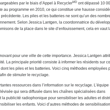
MD
echargeables par le biais d’Appel à Recycler
ont dépassé 10 00
inte au programme en 2010, ce qui constitue une hausse considé
e précédente. Les piles et les batteries ne sont qu’un des nombr
vironnement. Selon Jessica Lantgen, la coordonnatrice du dével
omisons de la place dans le site d’enfouissement, cela en vaut l
ovant pour une ville de cette importance. Jessica Lantgen attr
té. La principale priorité consiste à informer les résidents sur
 dont les piles et les batteries. Voici cinq méthodes employées p
 afin de stimuler le recyclage.
ortantes ressources dans l’information sur le recyclage. L’équipe
élévisée qui sera diffusée dans les chaînes spécialisées dans
 la publicité radiophonique pour sensibiliser les adultes et dist
sibiliser les enfants. Voici d’autres méthodes de sensibilisatio